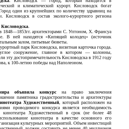
дска
. Кисловодск — город, который находится в
ический и климатический курорт. Кисловодск богат
Город один из крупнейших по количеству здравниц на
. Кисловодск в состав эколого-курортного региона
 Кисловодска
.
 в 1848—1853гг. архитекторами С. Уптоном, Х. Франсуа
ле. В ней находятся «Кипящий колодец» (источник
итальным залом, питьевые бюветы.
курортный парк Кисловодска, визитная карточка города.
руглое сооружение, главное в котором — колонны,
ели эту достопримечательность Кисловодска в 1912 году
ова, к 100-летию победы над Наполеоном.
мира объявила конкурс
на право заключения
ошении памятника градостроительства и архитектуры
инотеатра Художественный
, который расположен на
иями проводимого конкурса является необходимость
я кинотеатра Художественный в срок (не более 48
спользование кинотеатра в качестве основного его
рганизация культурных мероприятий. Объем инвестиций
жественный должен составить не менее 40 миллионов