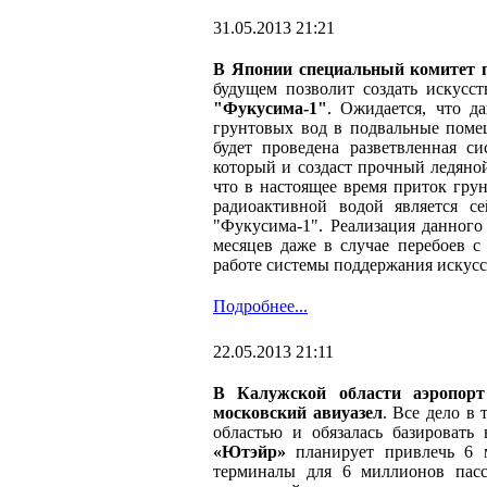
31.05.2013 21:21
В Японии специальный комитет п
будущем позволит создать искус
"Фукусима-1"
. Ожидается, что д
грунтовых вод в подвальные поме
будет проведена разветвленная с
который и создаст прочный ледяной
что в настоящее время приток гру
радиоактивной водой является 
"Фукусима-1". Реализация данного
месяцев даже в случае перебоев 
работе системы поддержания искусс
Подробнее...
22.05.2013 21:11
В Калужской области аэропор
московский авиуазел
. Все дело в
областью и обязалась базироват
«Ютэйр»
планирует привлечь 6 м
терминалы для 6 миллионов пас