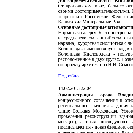
Достопримечательности Кислово
Ставропольском крае, бальнеолог
своими достопримечательностями. 
территории Российской Федерации
Кавказские Минеральные Воды.
Основные достопримечательности
Нарзанная галерея. Была построена
в средневековом английском сти
нарзана), курортная библиотека с ч
Колоннада - символизирует вход в 
Колоннада Кисловодска - полук
расположенные в двух ярусах. Возв
по проекту архитектора Н.Н. Семен
Подробнее...
14.02.2013 22:04
Администрация города Влади
концессионного соглашения в отн
регионального значения - здания
к
улице Большая Московская. Услов
проведения реконструкции здани
месяцев), а также последующее и
предназначения - показ фильмов, о
в реконструкцию кинотеатра Худо