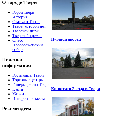
О городе Твери
Город Тверь -
История
Статьи о Твери
Тверь, которой нет
Тверской цирк
Тверской кремль
Путевой дворец
Спасо-
Преображенский
собор
Полезная
информация
Гостиницы Твери
Торговые центры
Гипермаркеты Твери
Кинотеатр Звезда в Твери
Карта
Животные
Интересные места
Рекомендуем