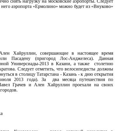
ично снять нагрузку на московские аэропорты. Следует
до него аэропорта «Ермолино» можно будет из «Внуково»
Ален Хайруллин, совершающие в настоящее время
тили Пасадену (пригород Лос-Анджелеса). Данная
рной Универсиады-2013 в Казани, а также столетию
ратова. Следует отметить, что велосипедисты должны
нуться в столицу Татарстана - Казань - к дню открытия
 июля 2013 года). За два месяца путешествия по
вел Грачев и Ален Хайруллин проехали на своих
 городов.
ка