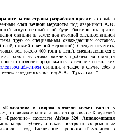
равительства страны разработал проект
, который в
ственный
слой вечной мерзлоты
под аварийной
АЭС
анный искусственный слой будет блокировать приток
щения станции (в земле под атомной электростанцией
истема труб со специальным охлаждающим составом,
 слой, схожий с вечной мерзлотой). Следует отметить,
нтовых вод (около 400 тонн в день), смешивающихся с
сейчас одной из самых важных проблем на станции
 проекта позволит продержаться в течение нескольких
с
электроснабжением
станции, а также в случае сбоя в
твенного ледяного слоя под АЭС "Фукусима-1".
т «Ермолино» в скором времени может войти в
 том, что авиакомпания заключила договор с Калужской
ь в «Ермолино» самолеты
Аirbus 320
.
Авиакомпания
иллиардов рублей, а также построить современные
сажиров в год. Включение аэропорта «Ермолино» в