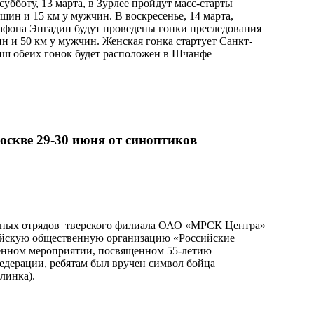
убботу, 13 марта, в Зурлее пройдут масс-старты
щин и 15 км у мужчин. В воскресенье, 14 марта,
афона Энгадин будут проведены гонки преследования
н и 50 км у мужчин. Женская гонка стартует Санкт-
иш обеих гонок будет расположен в Шчанфе
скве 29-30 июня от синоптиков
льных отрядов тверского филиала ОАО «МРСК Центра»
йскую общественную организацию «Российские
венном мероприятии, посвященном 55-летию
едерации, ребятам был вручен символ бойца
линка).