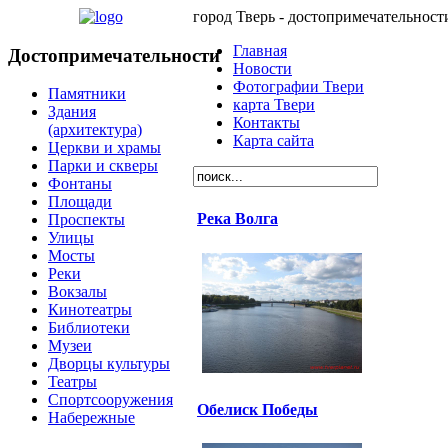
город Тверь - достопримечательност
Главная
Достопримечательности
Новости
Фотографии Твери
Памятники
карта Твери
Здания
Контакты
(архитектура)
Карта сайта
Церкви и храмы
Парки и скверы
Фонтаны
Площади
Река Волга
Проспекты
Улицы
Мосты
Реки
Вокзалы
Кинотеатры
Библиотеки
Музеи
Дворцы культуры
Театры
Спортсооружения
Обелиск Победы
Набережные