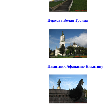
Церковь Белая Троица
Памятник Афанасию Никитину