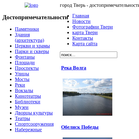
город Тверь - достопримечательност
Главная
Достопримечательности
Новости
Фотографии Твери
Памятники
карта Твери
Здания
Контакты
(архитектура)
Карта сайта
Церкви и храмы
Парки и скверы
Фонтаны
Площади
Река Волга
Проспекты
Улицы
Мосты
Реки
Вокзалы
Кинотеатры
Библиотеки
Музеи
Дворцы культуры
Театры
Спортсооружения
Обелиск Победы
Набережные