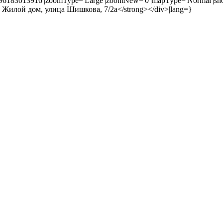
396183013916'|zoomType='Large'|zoomNew='0'|mapType='Normal'|sho
ng> Жилой дом, улица Шишкова, 7/2а</strong></div>|lang=}