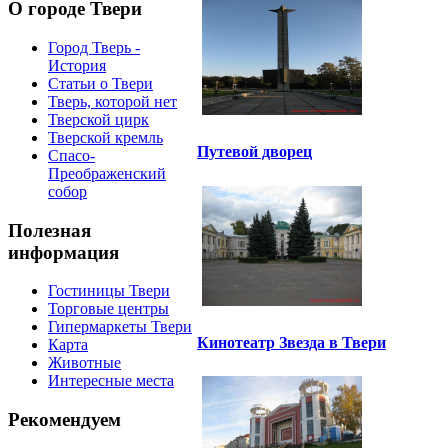
О городе Твери
Город Тверь -
История
Статьи о Твери
Тверь, которой нет
Тверской цирк
Тверской кремль
Путевой дворец
Спасо-
Преображенский
собор
Полезная
информация
Гостиницы Твери
Торговые центры
Гипермаркеты Твери
Кинотеатр Звезда в Твери
Карта
Животные
Интересные места
Рекомендуем