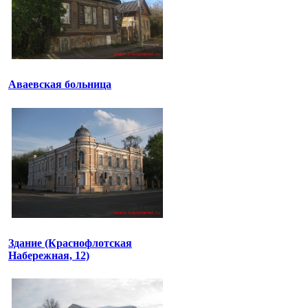
Аваевская больница
Здание (Краснофлотская
Набережная, 12)