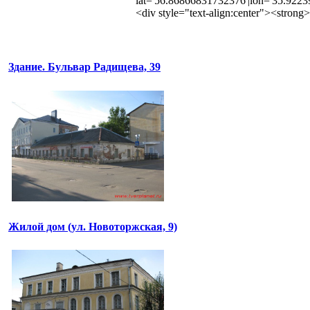
lat='56.86866831732376'|lon='35.922
<div style="text-align:center"><stro
Здание. Бульвар Радищева, 39
Жилой дом (ул. Новоторжская, 9)