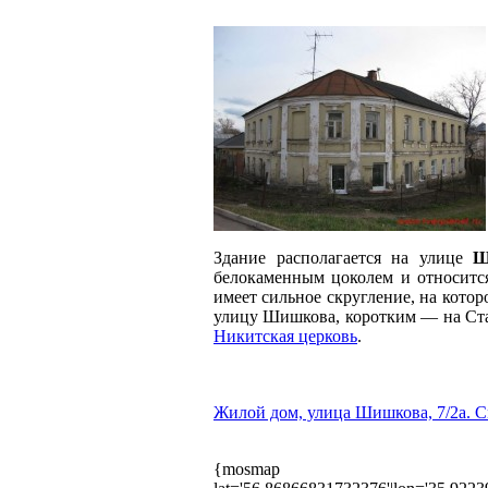
Здание располагается на улице
Ш
белокаменным цоколем и относится
имеет сильное скругление, на кото
улицу Шишкова, коротким — на Ста
Никитская церковь
.
Жилой дом, улица Шишкова, 7/2а. С
{mosmap