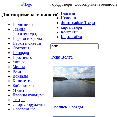
город Тверь - достопримечательност
Главная
Достопримечательности
Новости
Фотографии Твери
Памятники
карта Твери
Здания
Контакты
(архитектура)
Карта сайта
Церкви и храмы
Парки и скверы
Фонтаны
Площади
Река Волга
Проспекты
Улицы
Мосты
Реки
Вокзалы
Кинотеатры
Библиотеки
Музеи
Дворцы культуры
Театры
Спортсооружения
Обелиск Победы
Набережные