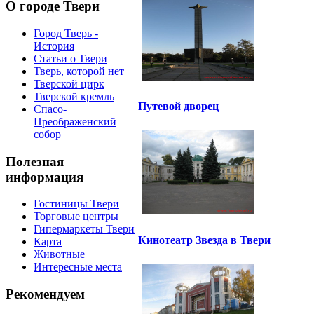
О городе Твери
Город Тверь -
История
Статьи о Твери
Тверь, которой нет
Тверской цирк
Тверской кремль
Путевой дворец
Спасо-
Преображенский
собор
Полезная
информация
Гостиницы Твери
Торговые центры
Гипермаркеты Твери
Кинотеатр Звезда в Твери
Карта
Животные
Интересные места
Рекомендуем