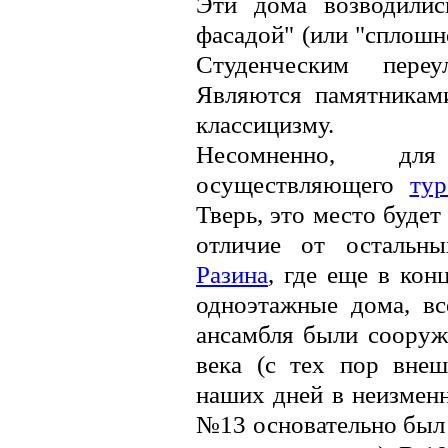
Эти дома возводилис
фасадой" (или "сплош
Студенческим пер
Являются памятниками
классицизму.
Несомненно, для
осуществляющего
ту
Тверь, это место будет
отличие от остальн
Разина
, где еще в кон
одноэтажные дома, вс
ансамбля были сооруж
века (с тех пор вне
наших дней в неизмен
№13 основательно был 