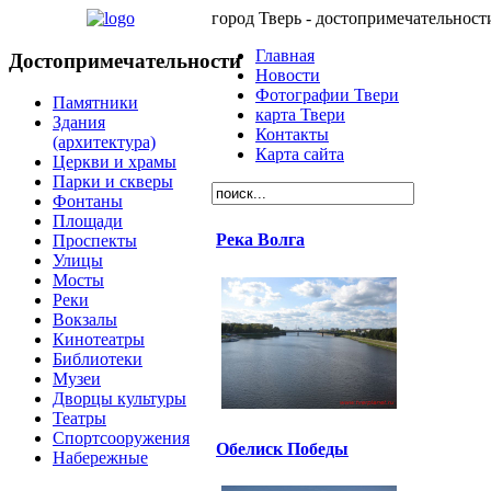
город Тверь - достопримечательност
Главная
Достопримечательности
Новости
Фотографии Твери
Памятники
карта Твери
Здания
Контакты
(архитектура)
Карта сайта
Церкви и храмы
Парки и скверы
Фонтаны
Площади
Река Волга
Проспекты
Улицы
Мосты
Реки
Вокзалы
Кинотеатры
Библиотеки
Музеи
Дворцы культуры
Театры
Спортсооружения
Обелиск Победы
Набережные