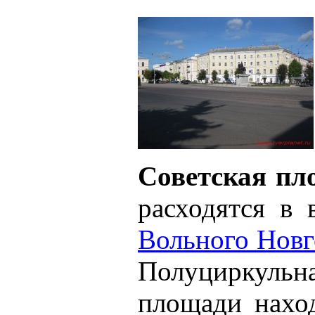
Советская пл
расходятся в
Вольного Новг
Полуциркульна
площади наход