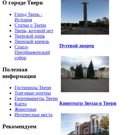
О городе Твери
Город Тверь -
История
Статьи о Твери
Тверь, которой нет
Тверской цирк
Тверской кремль
Путевой дворец
Спасо-
Преображенский
собор
Полезная
информация
Гостиницы Твери
Торговые центры
Гипермаркеты Твери
Кинотеатр Звезда в Твери
Карта
Животные
Интересные места
Рекомендуем