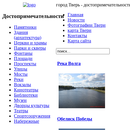
город Тверь - достопримечательност
Главная
Достопримечательности
Новости
Фотографии Твери
Памятники
карта Твери
Здания
Контакты
(архитектура)
Карта сайта
Церкви и храмы
Парки и скверы
Фонтаны
Площади
Река Волга
Проспекты
Улицы
Мосты
Реки
Вокзалы
Кинотеатры
Библиотеки
Музеи
Дворцы культуры
Театры
Спортсооружения
Обелиск Победы
Набережные