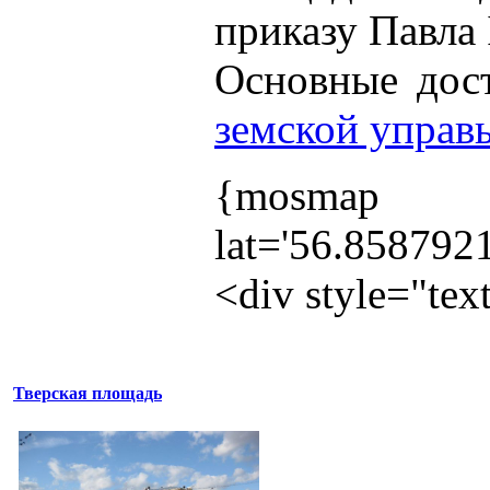
приказу Павла 
Основные дос
земской управ
{mosmap
lat='56.858792
<div style="te
Тверская площадь