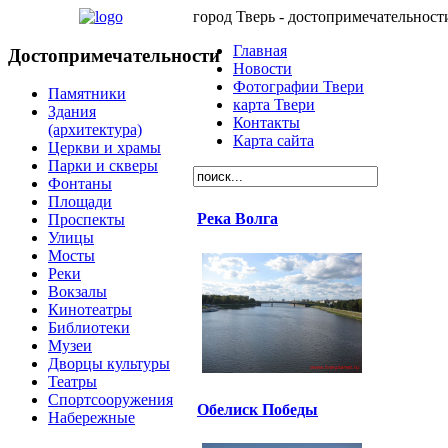
город Тверь - достопримечательност
Главная
Достопримечательности
Новости
Фотографии Твери
Памятники
карта Твери
Здания
Контакты
(архитектура)
Карта сайта
Церкви и храмы
Парки и скверы
Фонтаны
Площади
Река Волга
Проспекты
Улицы
Мосты
Реки
Вокзалы
Кинотеатры
Библиотеки
Музеи
Дворцы культуры
Театры
Спортсооружения
Обелиск Победы
Набережные