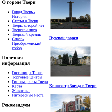
О городе Твери
Город Тверь -
История
Статьи о Твери
Тверь, которой нет
Тверской цирк
Тверской кремль
Путевой дворец
Спасо-
Преображенский
собор
Полезная
информация
Гостиницы Твери
Торговые центры
Гипермаркеты Твери
Кинотеатр Звезда в Твери
Карта
Животные
Интересные места
Рекомендуем