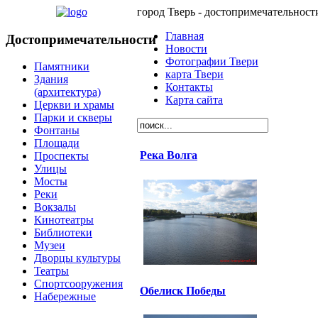
город Тверь - достопримечательност
Главная
Достопримечательности
Новости
Фотографии Твери
Памятники
карта Твери
Здания
Контакты
(архитектура)
Карта сайта
Церкви и храмы
Парки и скверы
Фонтаны
Площади
Река Волга
Проспекты
Улицы
Мосты
Реки
Вокзалы
Кинотеатры
Библиотеки
Музеи
Дворцы культуры
Театры
Спортсооружения
Обелиск Победы
Набережные