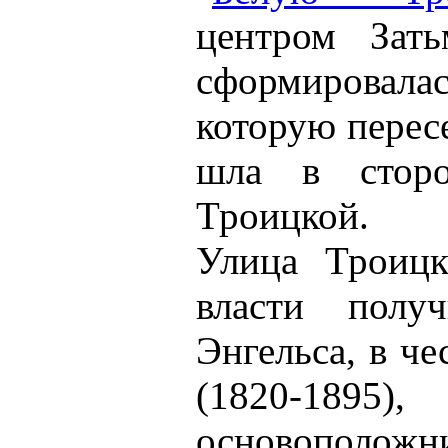
центром Зать
сформировала
которую пересе
шла в сто
Троицкой.
Улица Троицк
власти полу
Энгельса, в ч
(1820-18
основопол