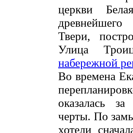
церкви Бела
древнейшего
Твери, постр
Улица Троиц
набережной ре
Во времена Ек
перепланиров
оказалась за
черты. По зам
хотели сначал