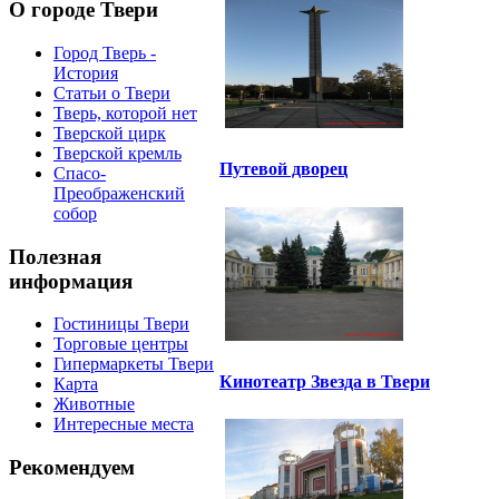
О городе Твери
Город Тверь -
История
Статьи о Твери
Тверь, которой нет
Тверской цирк
Тверской кремль
Путевой дворец
Спасо-
Преображенский
собор
Полезная
информация
Гостиницы Твери
Торговые центры
Гипермаркеты Твери
Кинотеатр Звезда в Твери
Карта
Животные
Интересные места
Рекомендуем