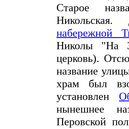
Старое наз
Никольская
набережной Т
Николы "На З
церковь). Отс
название улицы
храм был вз
установлен
О
нынешнее на
Перовской пол