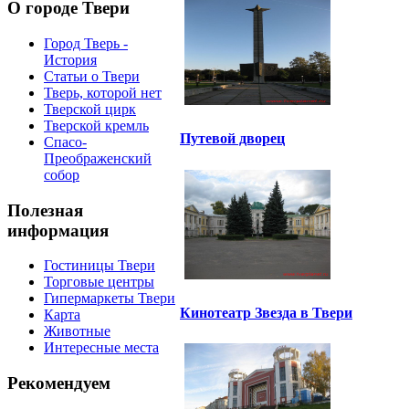
О городе Твери
Город Тверь -
История
Статьи о Твери
Тверь, которой нет
Тверской цирк
Тверской кремль
Путевой дворец
Спасо-
Преображенский
собор
Полезная
информация
Гостиницы Твери
Торговые центры
Гипермаркеты Твери
Кинотеатр Звезда в Твери
Карта
Животные
Интересные места
Рекомендуем