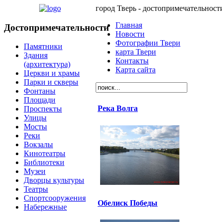
город Тверь - достопримечательност
Главная
Достопримечательности
Новости
Фотографии Твери
Памятники
карта Твери
Здания
Контакты
(архитектура)
Карта сайта
Церкви и храмы
Парки и скверы
Фонтаны
Площади
Река Волга
Проспекты
Улицы
Мосты
Реки
Вокзалы
Кинотеатры
Библиотеки
Музеи
Дворцы культуры
Театры
Спортсооружения
Обелиск Победы
Набережные