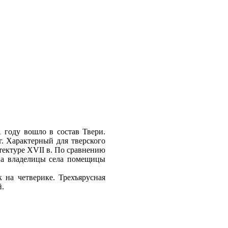
1 году вошло в состав Твери.
г. Характерный для тверского
тектуре XVII в. По сравнению
тва владелицы села помещицы
 на четверике. Трехъярусная
й.