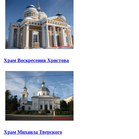
Храм Воскресения Христова
Храм Михаила Тверского