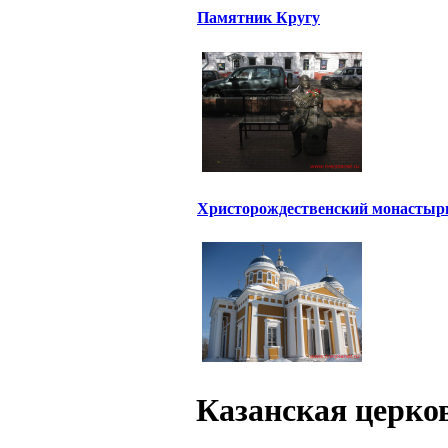
Памятник Кругу
Христорождественский монастыр
Казанская церко