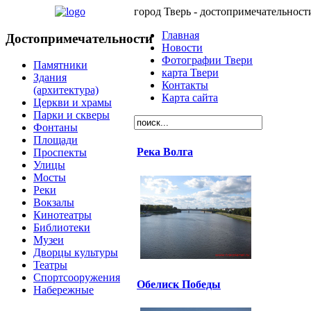
город Тверь - достопримечательност
Главная
Достопримечательности
Новости
Фотографии Твери
Памятники
карта Твери
Здания
Контакты
(архитектура)
Карта сайта
Церкви и храмы
Парки и скверы
Фонтаны
Площади
Река Волга
Проспекты
Улицы
Мосты
Реки
Вокзалы
Кинотеатры
Библиотеки
Музеи
Дворцы культуры
Театры
Спортсооружения
Обелиск Победы
Набережные