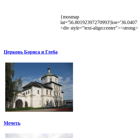
{mosmap
lat='56.80192397270993'|lon='36.040
<div style="text-align:center"><stron
Церковь Бориса и Глеба
Мечеть