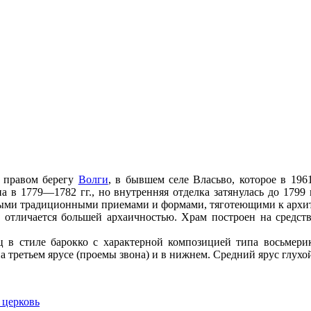
 правом берегу
Волги
, в бывшем селе Власьво, которое в 196
 в 1779—1782 гг., но внутренняя отделка затянулась до 1799 
ьными традиционными приемами и формами, тяготеющими к архи
 отличается большей архаичностью. Храм построен на средс
ц в стиле барокко с характерной композицией типа восьмерик
 третьем ярусе (проемы звона) и в нижнем. Средний ярус глухо
 церковь