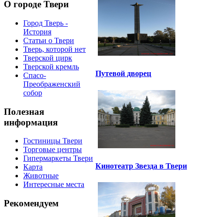
О городе Твери
Город Тверь -
История
Статьи о Твери
Тверь, которой нет
Тверской цирк
Тверской кремль
Путевой дворец
Спасо-
Преображенский
собор
Полезная
информация
Гостиницы Твери
Торговые центры
Гипермаркеты Твери
Кинотеатр Звезда в Твери
Карта
Животные
Интересные места
Рекомендуем