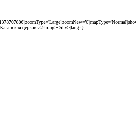
71378707886'|zoomType='Large'|zoomNew='0'|mapType='Normal'|show
g>Казанская церковь</strong></div>|lang=}