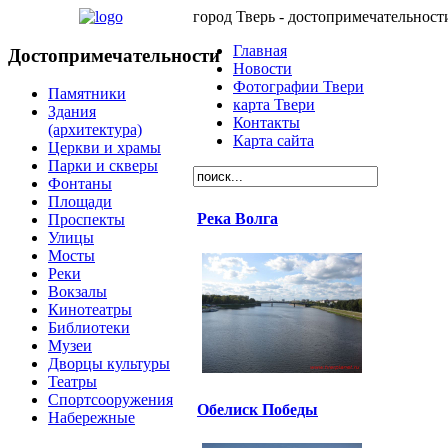
город Тверь - достопримечательност
Главная
Достопримечательности
Новости
Фотографии Твери
Памятники
карта Твери
Здания
Контакты
(архитектура)
Карта сайта
Церкви и храмы
Парки и скверы
Фонтаны
Площади
Река Волга
Проспекты
Улицы
Мосты
Реки
Вокзалы
Кинотеатры
Библиотеки
Музеи
Дворцы культуры
Театры
Спортсооружения
Обелиск Победы
Набережные