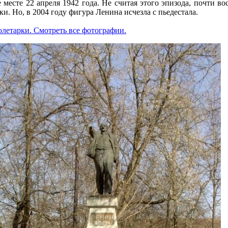
е месте 22 апреля 1942 года. Не считая этого эпизода, почти в
и. Но, в 2004 году фигура Ленина исчезла с пьедестала.
летарки. Смотреть все фотографии.