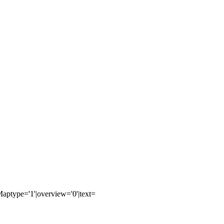
ptype='1'|overview='0'|text=