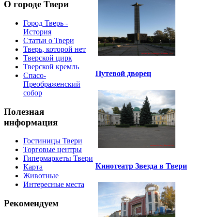
О городе Твери
Город Тверь -
История
Статьи о Твери
Тверь, которой нет
Тверской цирк
Тверской кремль
Путевой дворец
Спасо-
Преображенский
собор
Полезная
информация
Гостиницы Твери
Торговые центры
Гипермаркеты Твери
Кинотеатр Звезда в Твери
Карта
Животные
Интересные места
Рекомендуем