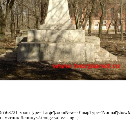
446563721'|zoomType='Large'|zoomNew='0'|mapType='Normal'|showMa
ng>памятник Ленину</strong></div>|lang=}