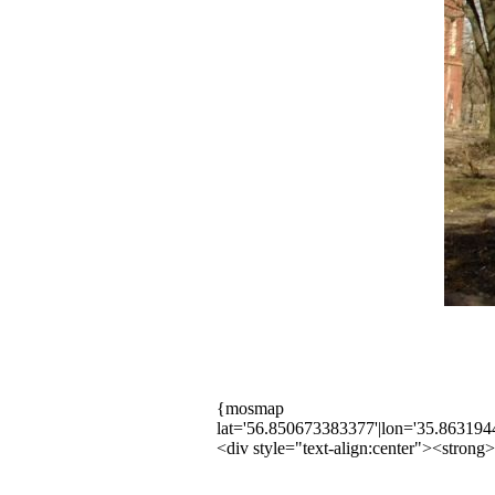
{mosmap
lat='56.850673383377'|lon='35.86319
<div style="text-align:center"><stro