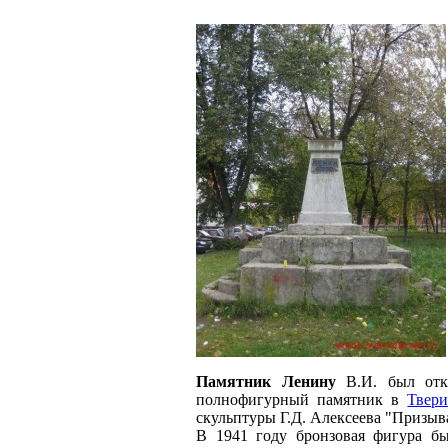
Памятник Ленину
В.И. был откр
полнофигурный памятник в
Твер
скульптуры Г.Д. Алексеева "Призы
В 1941 году бронзовая фигура бы