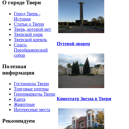
О городе Твери
Город Тверь -
История
Статьи о Твери
Тверь, которой нет
Тверской цирк
Тверской кремль
Путевой дворец
Спасо-
Преображенский
собор
Полезная
информация
Гостиницы Твери
Торговые центры
Гипермаркеты Твери
Кинотеатр Звезда в Твери
Карта
Животные
Интересные места
Рекомендуем