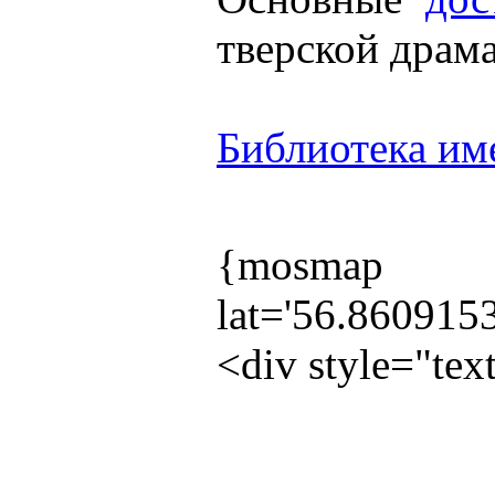
тверской драма
Библиотека им
{mosmap
lat='56.860915
<div style="te