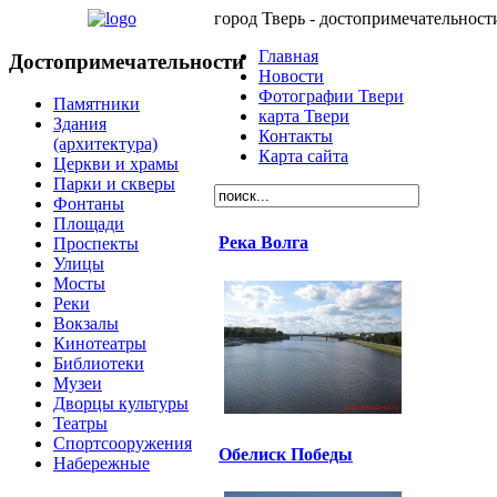
город Тверь - достопримечательност
Главная
Достопримечательности
Новости
Фотографии Твери
Памятники
карта Твери
Здания
Контакты
(архитектура)
Карта сайта
Церкви и храмы
Парки и скверы
Фонтаны
Площади
Река Волга
Проспекты
Улицы
Мосты
Реки
Вокзалы
Кинотеатры
Библиотеки
Музеи
Дворцы культуры
Театры
Спортсооружения
Обелиск Победы
Набережные