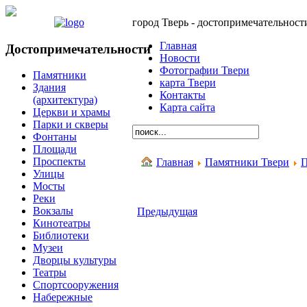
город Тверь - достопримечательност
Главная
Достопримечательности
Новости
Фотографии Твери
Памятники
карта Твери
Здания
Контакты
(архитектура)
Карта сайта
Церкви и храмы
Парки и скверы
Фонтаны
Площади
Проспекты
Главная
Памятники Твери
П
Улицы
Мосты
Реки
Вокзалы
Предыдущая
Кинотеатры
Библиотеки
Музеи
Дворцы культуры
Театры
Спортсооружения
Набережные