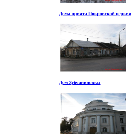
Дома причта Покровской церкви
Дом Зубчаниновых