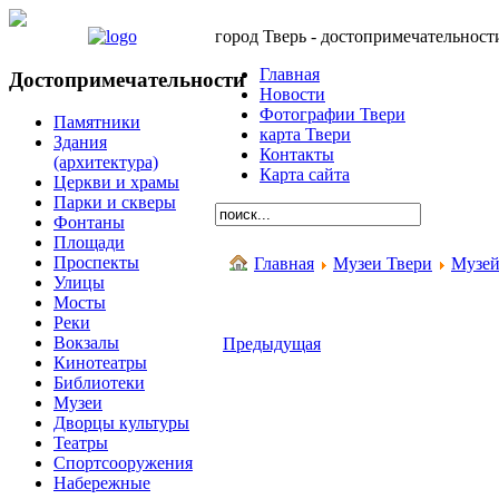
город Тверь - достопримечательност
Главная
Достопримечательности
Новости
Фотографии Твери
Памятники
карта Твери
Здания
Контакты
(архитектура)
Карта сайта
Церкви и храмы
Парки и скверы
Фонтаны
Площади
Проспекты
Главная
Музеи Твери
Музей
Улицы
Мосты
Реки
Вокзалы
Предыдущая
Кинотеатры
Библиотеки
Музеи
Дворцы культуры
Театры
Спортсооружения
Набережные