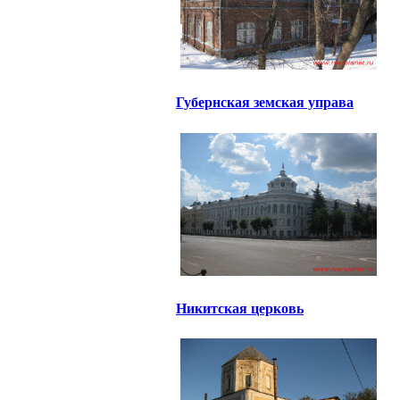
Губернская земская управа
Никитская церковь