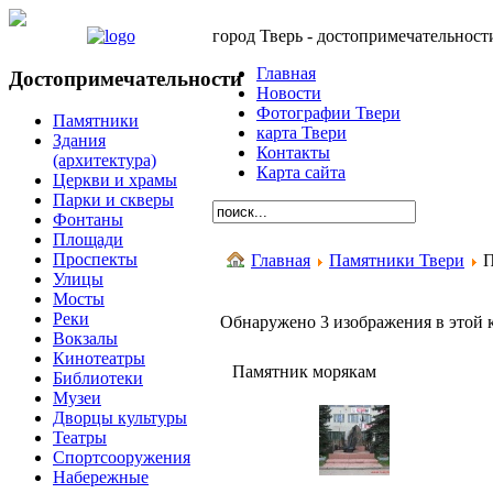
город Тверь - достопримечательност
Главная
Достопримечательности
Новости
Фотографии Твери
Памятники
карта Твери
Здания
Контакты
(архитектура)
Карта сайта
Церкви и храмы
Парки и скверы
Фонтаны
Площади
Проспекты
Главная
Памятники Твери
П
Улицы
Мосты
Реки
Обнаружено 3 изображения в этой 
Вокзалы
Кинотеатры
Памятник морякам
Библиотеки
Музеи
Дворцы культуры
Театры
Спортсооружения
Набережные