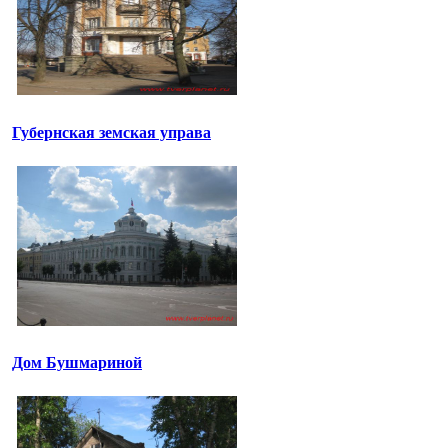
Губернская земская управа
Дом Бушмариной