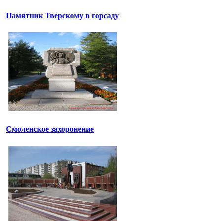
Памятник Тверскому в горсаду
Смоленское захоронение