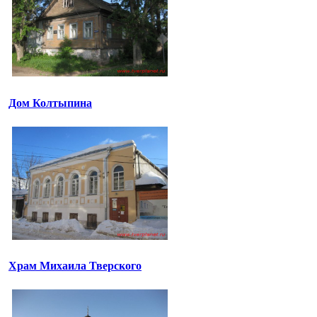
Дом Колтыпина
Храм Михаила Тверского