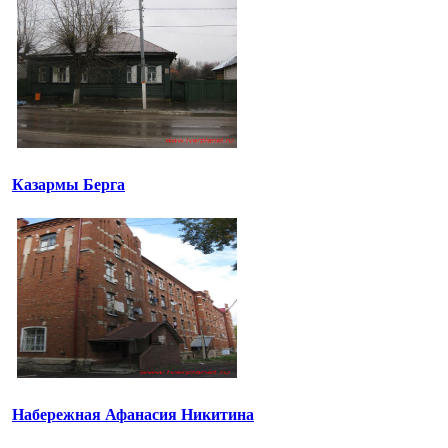
Казармы Берга
Набережная Афанасия Никитина