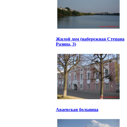
Жилой дом (набережная Степана
Разина, 3)
Аваевская больница