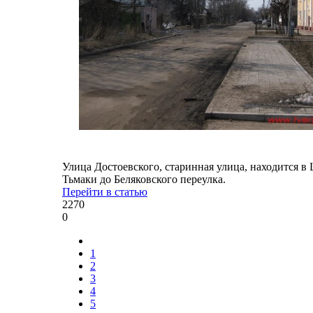
Улица Достоевского, старинная улица, находится в
Тьмаки до Беляковского переулка.
Перейти в статью
2270
0
1
2
3
4
5