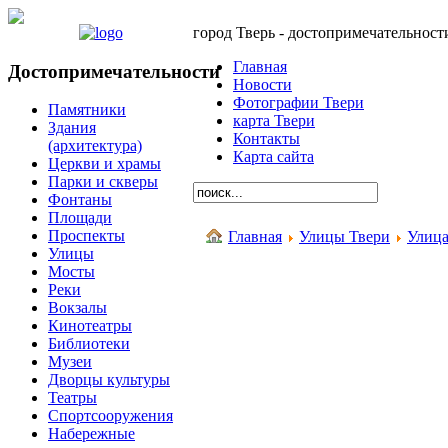
город Тверь - достопримечательност
Главная
Достопримечательности
Новости
Фотографии Твери
Памятники
карта Твери
Здания
Контакты
(архитектура)
Карта сайта
Церкви и храмы
Парки и скверы
Фонтаны
Площади
Проспекты
Главная
Улицы Твери
Улица
Улицы
Мосты
Реки
Вокзалы
Кинотеатры
Библиотеки
Музеи
Дворцы культуры
Театры
Спортсооружения
Набережные