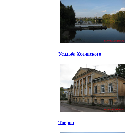
Усадьба Хозинского
Тверца