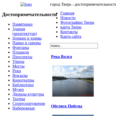
город Тверь - достопримечательност
Главная
Достопримечательности
Новости
Фотографии Твери
Памятники
карта Твери
Здания
Контакты
(архитектура)
Карта сайта
Церкви и храмы
Парки и скверы
Фонтаны
Площади
Река Волга
Проспекты
Улицы
Мосты
Реки
Вокзалы
Кинотеатры
Библиотеки
Музеи
Дворцы культуры
Театры
Спортсооружения
Обелиск Победы
Набережные