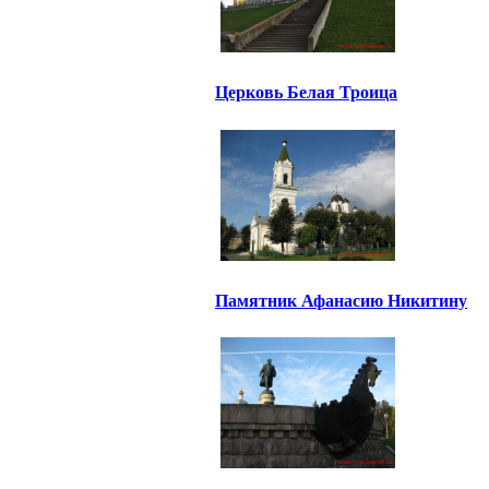
Церковь Белая Троица
Памятник Афанасию Никитину