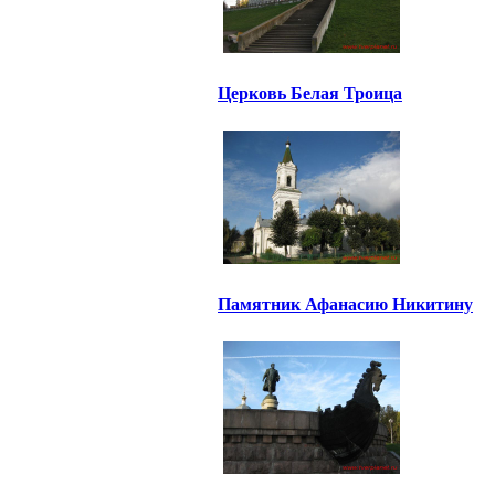
Церковь Белая Троица
Памятник Афанасию Никитину