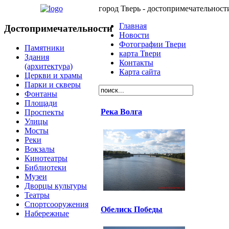
город Тверь - достопримечательност
Главная
Достопримечательности
Новости
Фотографии Твери
Памятники
карта Твери
Здания
Контакты
(архитектура)
Карта сайта
Церкви и храмы
Парки и скверы
Фонтаны
Площади
Река Волга
Проспекты
Улицы
Мосты
Реки
Вокзалы
Кинотеатры
Библиотеки
Музеи
Дворцы культуры
Театры
Спортсооружения
Обелиск Победы
Набережные