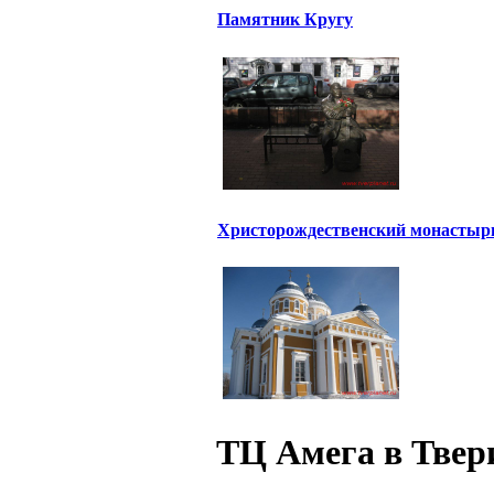
Памятник Кругу
Христорождественский монастыр
ТЦ Амега в Твер