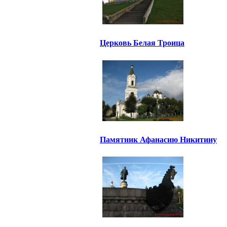
Церковь Белая Троица
Памятник Афанасию Никитину