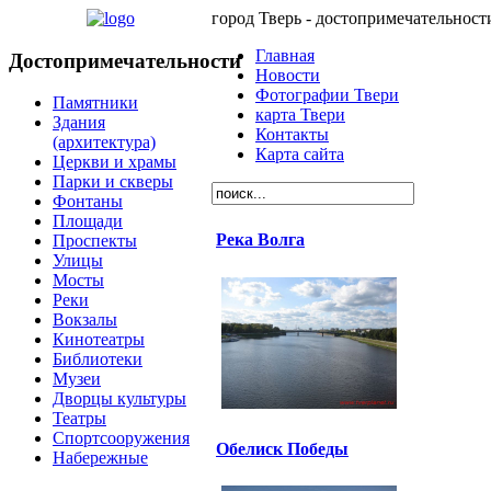
город Тверь - достопримечательност
Главная
Достопримечательности
Новости
Фотографии Твери
Памятники
карта Твери
Здания
Контакты
(архитектура)
Карта сайта
Церкви и храмы
Парки и скверы
Фонтаны
Площади
Река Волга
Проспекты
Улицы
Мосты
Реки
Вокзалы
Кинотеатры
Библиотеки
Музеи
Дворцы культуры
Театры
Спортсооружения
Обелиск Победы
Набережные