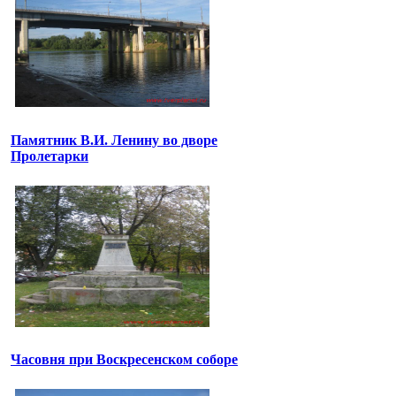
Памятник В.И. Ленину во дворе
Пролетарки
Часовня при Воскресенском соборе