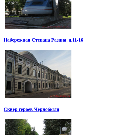
Набережная Степана Разина, д.11-16
Сквер героев Чернобыля