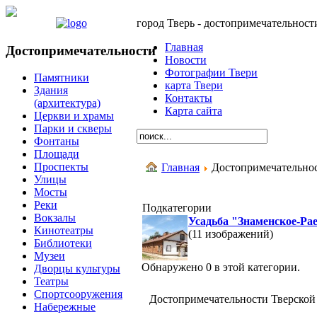
город Тверь - достопримечательност
Главная
Достопримечательности
Новости
Фотографии Твери
Памятники
карта Твери
Здания
Контакты
(архитектура)
Карта сайта
Церкви и храмы
Парки и скверы
Фонтаны
Площади
Проспекты
Главная
Достопримечательнос
Улицы
Мосты
Реки
Подкатегории
Вокзалы
Усадьба "Знаменское-Ра
Кинотеатры
(11 изображений)
Библиотеки
Музеи
Обнаружено 0 в этой категории.
Дворцы культуры
Театры
Спортсооружения
Достопримечательности Тверской
Набережные