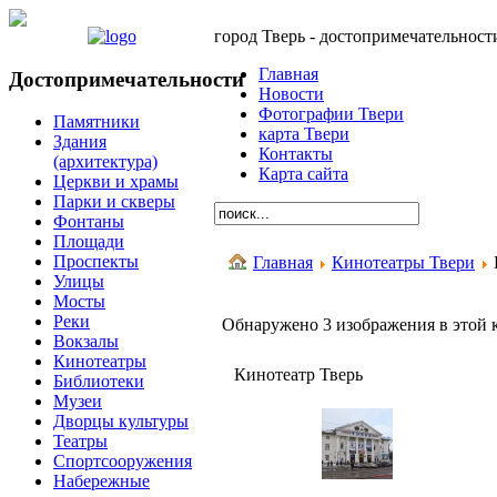
город Тверь - достопримечательност
Главная
Достопримечательности
Новости
Фотографии Твери
Памятники
карта Твери
Здания
Контакты
(архитектура)
Карта сайта
Церкви и храмы
Парки и скверы
Фонтаны
Площади
Проспекты
Главная
Кинотеатры Твери
Улицы
Мосты
Реки
Обнаружено 3 изображения в этой 
Вокзалы
Кинотеатры
Кинотеатр Тверь
Библиотеки
Музеи
Дворцы культуры
Театры
Спортсооружения
Набережные