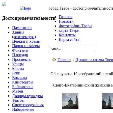
город Тверь - достопримечательност
Главная
Достопримечательности
Новости
Фотографии Твери
Памятники
карта Твери
Здания
Контакты
(архитектура)
Карта сайта
Церкви и храмы
Парки и скверы
Фонтаны
Площади
Проспекты
Главная
Церкви и храмы Тве
Улицы
Мосты
Реки
Обнаружено 19 изображений в этой
Вокзалы
Кинотеатры
Свято-Екатерининский женский м
Библиотеки
Музеи
Дворцы культуры
Театры
Спортсооружения
Набережные