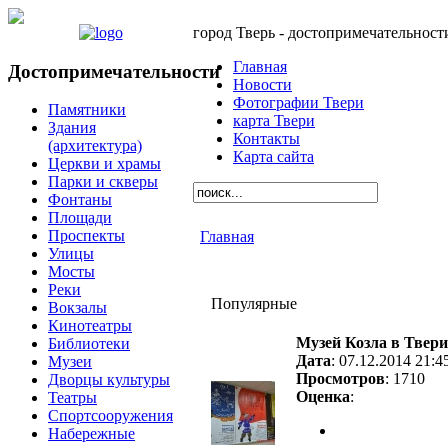
город Тверь - достопримечательност
Главная
Достопримечательности
Новости
Фотографии Твери
Памятники
карта Твери
Здания
Контакты
(архитектура)
Карта сайта
Церкви и храмы
Парки и скверы
Фонтаны
Площади
Проспекты
Главная
Улицы
Мосты
Реки
Популярные
Вокзалы
Кинотеатры
Музей Козла в Твери
Библиотеки
Дата
: 07.12.2014 21:4
Музеи
Просмотров
: 1710
Дворцы культуры
Оценка
:
Театры
Спортсооружения
Набережные