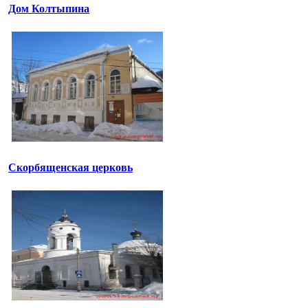
Дом Колтыпина
Скорбященская церковь