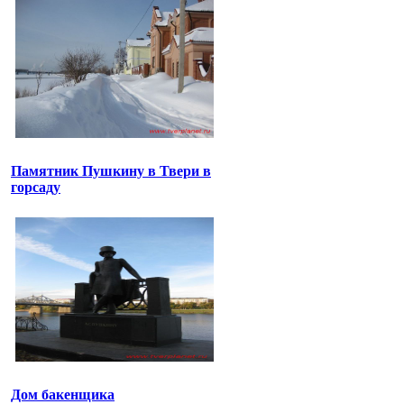
Памятник Пушкину в Твери в
горсаду
Дом бакенщика