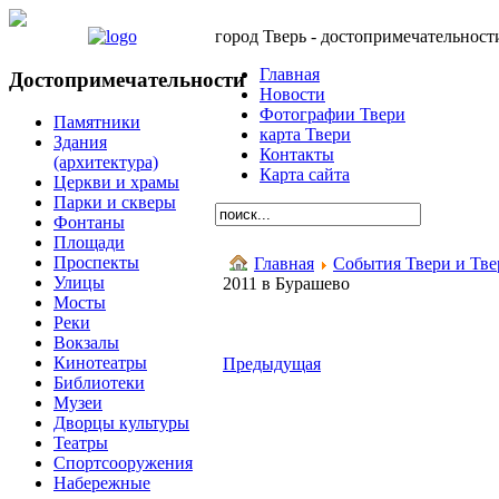
город Тверь - достопримечательност
Главная
Достопримечательности
Новости
Фотографии Твери
Памятники
карта Твери
Здания
Контакты
(архитектура)
Карта сайта
Церкви и храмы
Парки и скверы
Фонтаны
Площади
Проспекты
Главная
События Твери и Тве
Улицы
2011 в Бурашево
Мосты
Реки
Вокзалы
Кинотеатры
Предыдущая
Библиотеки
Музеи
Дворцы культуры
Театры
Спортсооружения
Набережные