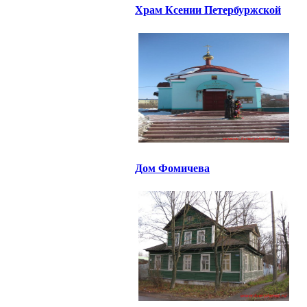
Храм Ксении Петербуржской
Дом Фомичева