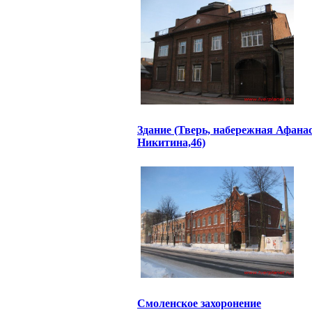
Здание (Тверь, набережная Афана
Никитина,46)
Смоленское захоронение