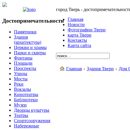
город Тверь - достопримечательност
Главная
Достопримечательности
Новости
Фотографии Твери
Памятники
карта Твери
Здания
Контакты
(архитектура)
Карта сайта
Церкви и храмы
Парки и скверы
Фонтаны
Площади
Проспекты
Главная
Здания Твери
Дом 
Улицы
Мосты
Реки
Вокзалы
Кинотеатры
Библиотеки
Музеи
Дворцы культуры
Театры
Спортсооружения
Набережные