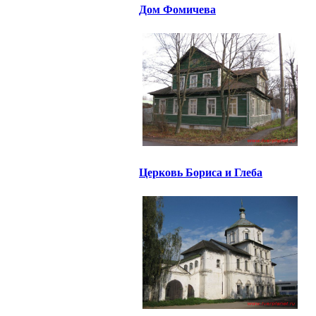
Дом Фомичева
Церковь Бориса и Глеба