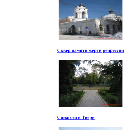
Сквер памяти жертв репрессий
Синагога в Твери