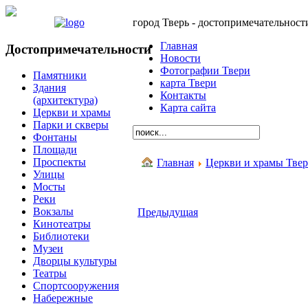
город Тверь - достопримечательност
Главная
Достопримечательности
Новости
Фотографии Твери
Памятники
карта Твери
Здания
Контакты
(архитектура)
Карта сайта
Церкви и храмы
Парки и скверы
Фонтаны
Площади
Проспекты
Главная
Церкви и храмы Тве
Улицы
Мосты
Реки
Вокзалы
Предыдущая
Кинотеатры
Библиотеки
Музеи
Дворцы культуры
Театры
Спортсооружения
Набережные