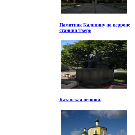
Памятник Калинину на перроне
станции Тверь
Казанская церковь