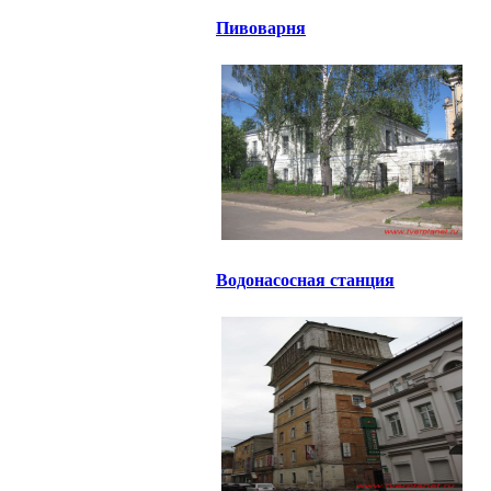
Пивоварня
Водонасосная станция