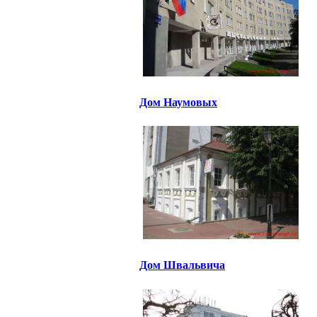
Дом Наумовых
Дом Швальвича