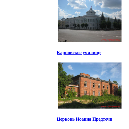
Карповское училище
Церковь Иоанна Предтечи