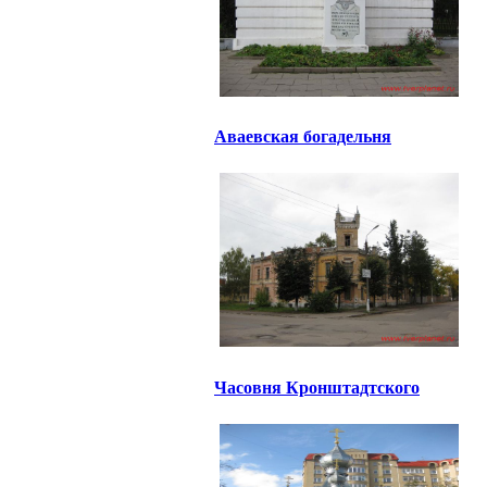
Аваевская богадельня
Часовня Кронштадтского