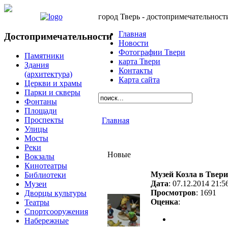
город Тверь - достопримечательност
Главная
Достопримечательности
Новости
Фотографии Твери
Памятники
карта Твери
Здания
Контакты
(архитектура)
Карта сайта
Церкви и храмы
Парки и скверы
Фонтаны
Площади
Проспекты
Главная
Улицы
Мосты
Реки
Новые
Вокзалы
Кинотеатры
Музей Козла в Твери
Библиотеки
Дата
: 07.12.2014 21:5
Музеи
Просмотров
: 1691
Дворцы культуры
Оценка
:
Театры
Спортсооружения
Набережные