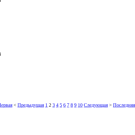
4
4
Первая
<
Предыдущая
1
2
3
4
5
6
7
8
9
10
Следующая
>
Последняя