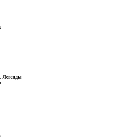
4
. Легенды
5