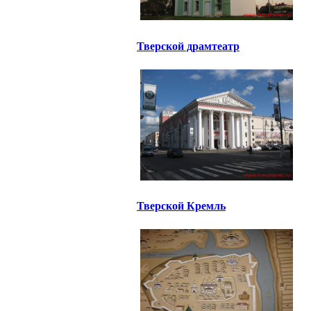
Тверской драмтеатр
Тверской Кремль