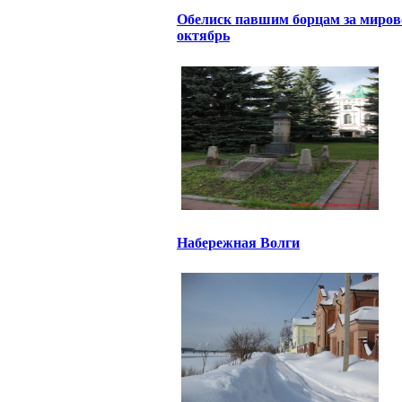
Обелиск павшим борцам за миров
октябрь
Набережная Волги