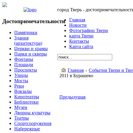
город Тверь - достопримечательност
Главная
Достопримечательности
Новости
Фотографии Твери
Памятники
карта Твери
Здания
Контакты
(архитектура)
Карта сайта
Церкви и храмы
Парки и скверы
Фонтаны
Площади
Проспекты
Главная
События Твери и Тве
Улицы
2011 в Бурашево
Мосты
Реки
Вокзалы
Кинотеатры
Предыдущая
Библиотеки
Музеи
Дворцы культуры
Театры
Спортсооружения
Набережные