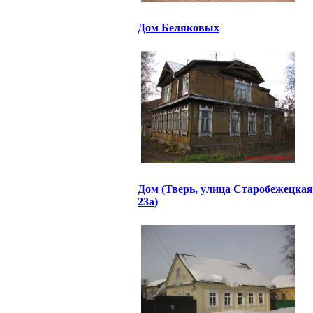
Дом Беляковых
Дом (Тверь, улица Старобежецкая
23а)