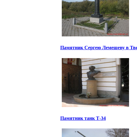
Памятник Сергею Лемешеву в Тв
Памятник танк Т-34