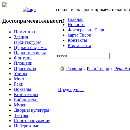
город Тверь - достопримечательност
Главная
Достопримечательности
Новости
Фотографии Твери
Памятники
карта Твери
Здания
Контакты
(архитектура)
Карта сайта
Церкви и храмы
Парки и скверы
Фонтаны
Площади
Проспекты
Главная
Реки Твери
Река Во
Улицы
Мосты
Реки
Вокзалы
Предыдущая
Кинотеатры
Библиотеки
Музеи
Дворцы культуры
Театры
Спортсооружения
Набережные