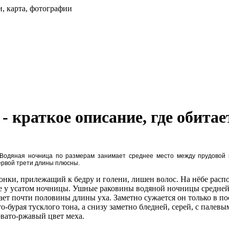
и, карта, фотографии
- краткое описание, где обитае
 Водяная ночница по размерам занимает среднее место между прудовой 
ервой трети длины плюсны.
онки, прилежащий к бедру и голени, лишен волос. На нёбе расп
же у усатом ночницы. Ушные раковины водяной ночницы средней
ает почти половины длины уха. Заметно сужается он только в по
о-бурая тусклого тона, а снизу заметно бледней, серей, с палевы
ато-ржавый цвет меха.