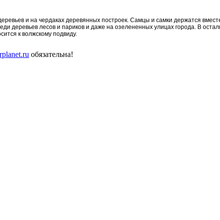
еревьев и на чердаках деревянных построек. Самцы и самки держатся вмест
еди деревьев лесов и париков и даже на озелененных улицах города. В оста
сится к волжскому подвиду.
planet.ru
обязательна!