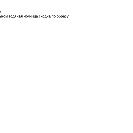
е.
льном водяная ночница сходна по образу