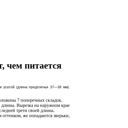
т, чем питается
и усатой (длина предплечья 37—38 мм).
оложены 7 поперечных складок,
 длины. Вырезка на наружном крае
следней трети своей длины.
м оттенком, же попадаются зверьки,