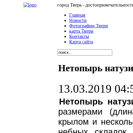
город Тверь - достопримечательност
Главная
Новости
Фотографии Твери
карта Твери
Контакты
Карта сайта
Нетопырь натузи
13.03.2019 04:
Нетопырь натузи
размерами (дли
крылом и несколь
небных складок.