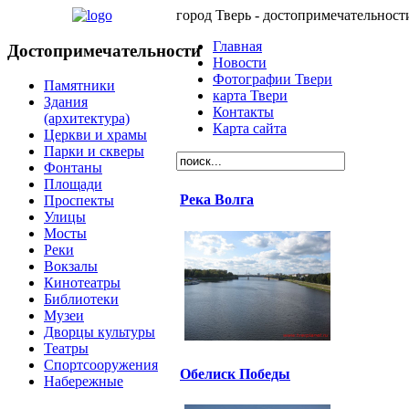
город Тверь - достопримечательност
Главная
Достопримечательности
Новости
Фотографии Твери
Памятники
карта Твери
Здания
Контакты
(архитектура)
Карта сайта
Церкви и храмы
Парки и скверы
Фонтаны
Площади
Река Волга
Проспекты
Улицы
Мосты
Реки
Вокзалы
Кинотеатры
Библиотеки
Музеи
Дворцы культуры
Театры
Спортсооружения
Обелиск Победы
Набережные