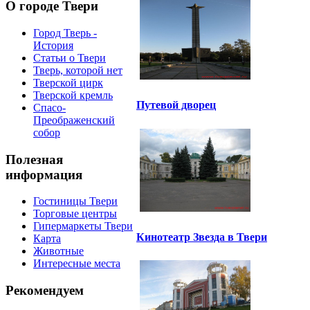
О городе Твери
Город Тверь -
История
Статьи о Твери
Тверь, которой нет
Тверской цирк
Тверской кремль
Путевой дворец
Спасо-
Преображенский
собор
Полезная
информация
Гостиницы Твери
Торговые центры
Гипермаркеты Твери
Кинотеатр Звезда в Твери
Карта
Животные
Интересные места
Рекомендуем