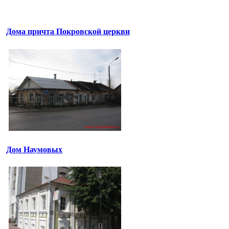
Дома причта Покровской церкви
Дом Наумовых