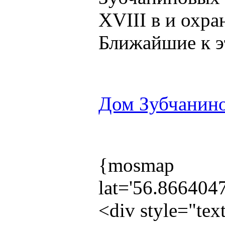
XVIII в и охра
Ближайшие к э
Дом Зубчанино
{mosmap
lat='56.866404
<div style="te