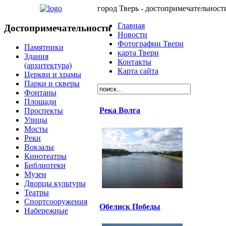
город Тверь - достопримечательност
Главная
Достопримечательности
Новости
Фотографии Твери
Памятники
карта Твери
Здания
Контакты
(архитектура)
Карта сайта
Церкви и храмы
Парки и скверы
Фонтаны
Площади
Река Волга
Проспекты
Улицы
Мосты
Реки
Вокзалы
Кинотеатры
Библиотеки
Музеи
Дворцы культуры
Театры
Спортсооружения
Обелиск Победы
Набережные