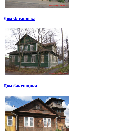
Дом Фомичева
Дом бакенщика