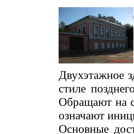
Двухэтажное з
стиле позднег
Обращают на с
означают иници
Основные дост