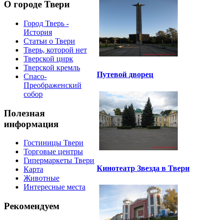
О городе Твери
Город Тверь -
История
Статьи о Твери
Тверь, которой нет
Тверской цирк
Тверской кремль
Путевой дворец
Спасо-
Преображенский
собор
Полезная
информация
Гостиницы Твери
Торговые центры
Гипермаркеты Твери
Кинотеатр Звезда в Твери
Карта
Животные
Интересные места
Рекомендуем