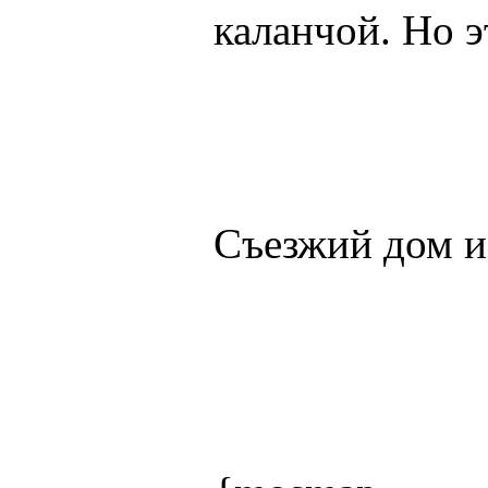
каланчой. Но э
Съезжий дом и