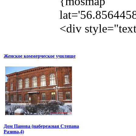
{mosmap
lat='56.856445
<div style="te
Женское коммерческое училище
Дом Панова (набережная Степана
Разина,4)