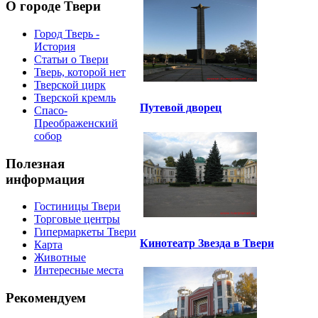
О городе Твери
Город Тверь -
История
Статьи о Твери
Тверь, которой нет
Тверской цирк
Тверской кремль
Путевой дворец
Спасо-
Преображенский
собор
Полезная
информация
Гостиницы Твери
Торговые центры
Гипермаркеты Твери
Кинотеатр Звезда в Твери
Карта
Животные
Интересные места
Рекомендуем