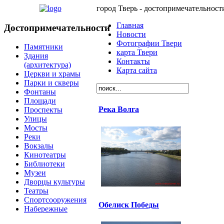
город Тверь - достопримечательност
Главная
Достопримечательности
Новости
Фотографии Твери
Памятники
карта Твери
Здания
Контакты
(архитектура)
Карта сайта
Церкви и храмы
Парки и скверы
Фонтаны
Площади
Река Волга
Проспекты
Улицы
Мосты
Реки
Вокзалы
Кинотеатры
Библиотеки
Музеи
Дворцы культуры
Театры
Спортсооружения
Обелиск Победы
Набережные