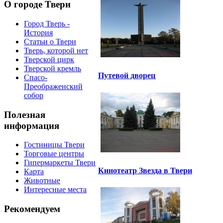
О городе Твери
Город Тверь -
История
Статьи о Твери
Тверь, которой нет
Тверской цирк
Тверской кремль
Путевой дворец
Спасо-
Преображенский
собор
Полезная
информация
Гостиницы Твери
Торговые центры
Гипермаркеты Твери
Кинотеатр Звезда в Твери
Карта
Животные
Интересные места
Рекомендуем