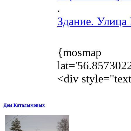
.
Здание. Улица 
{mosmap
lat='56.857302
<div style="te
Дом Каталымовых