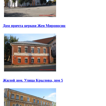
Дом причта церкви Жен Мироносиц
Жилой дом. Улица Крылова, дом 5