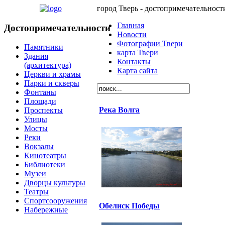
город Тверь - достопримечательност
Главная
Достопримечательности
Новости
Фотографии Твери
Памятники
карта Твери
Здания
Контакты
(архитектура)
Карта сайта
Церкви и храмы
Парки и скверы
Фонтаны
Площади
Река Волга
Проспекты
Улицы
Мосты
Реки
Вокзалы
Кинотеатры
Библиотеки
Музеи
Дворцы культуры
Театры
Спортсооружения
Обелиск Победы
Набережные