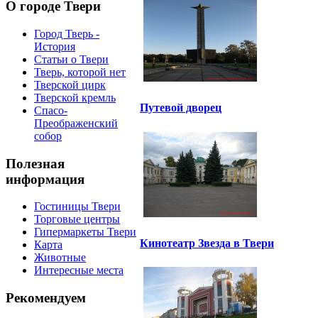
О городе Твери
Город Тверь -
История
Статьи о Твери
Тверь, которой нет
Тверской цирк
Тверской кремль
Путевой дворец
Спасо-
Преображенский
собор
Полезная
информация
Гостиницы Твери
Торговые центры
Гипермаркеты Твери
Кинотеатр Звезда в Твери
Карта
Животные
Интересные места
Рекомендуем