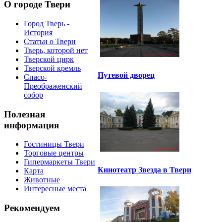
О городе Твери
Город Тверь -
История
Статьи о Твери
Тверь, которой нет
Тверской цирк
Тверской кремль
Путевой дворец
Спасо-
Преображенский
собор
Полезная
информация
Гостиницы Твери
Торговые центры
Гипермаркеты Твери
Кинотеатр Звезда в Твери
Карта
Животные
Интересные места
Рекомендуем