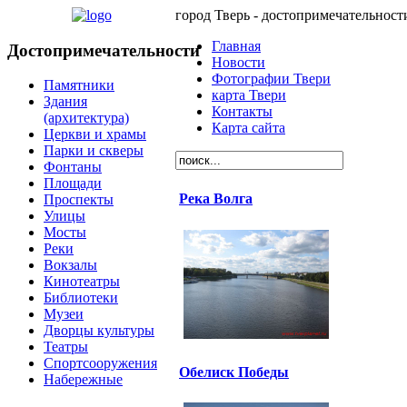
город Тверь - достопримечательност
Главная
Достопримечательности
Новости
Фотографии Твери
Памятники
карта Твери
Здания
Контакты
(архитектура)
Карта сайта
Церкви и храмы
Парки и скверы
Фонтаны
Площади
Река Волга
Проспекты
Улицы
Мосты
Реки
Вокзалы
Кинотеатры
Библиотеки
Музеи
Дворцы культуры
Театры
Спортсооружения
Обелиск Победы
Набережные