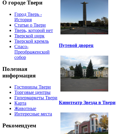
О городе Твери
Город Тверь -
История
Статьи о Твери
Тверь, которой нет
Тверской цирк
Тверской кремль
Путевой дворец
Спасо-
Преображенский
собор
Полезная
информация
Гостиницы Твери
Торговые центры
Гипермаркеты Твери
Кинотеатр Звезда в Твери
Карта
Животные
Интересные места
Рекомендуем