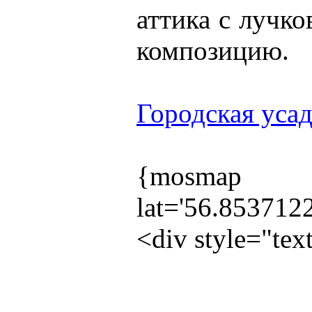
аттика с лучк
композицию.
Городская усад
{mosmap
lat='56.853712
<div style="te