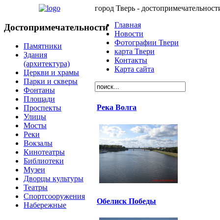
город Тверь - достопримечательност
Главная
Достопримечательности
Новости
Фотографии Твери
Памятники
карта Твери
Здания
Контакты
(архитектура)
Карта сайта
Церкви и храмы
Парки и скверы
Фонтаны
Площади
Река Волга
Проспекты
Улицы
Мосты
Реки
Вокзалы
Кинотеатры
Библиотеки
Музеи
Дворцы культуры
Театры
Спортсооружения
Обелиск Победы
Набережные