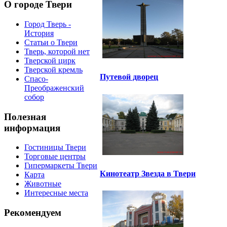
О городе Твери
Город Тверь -
История
Статьи о Твери
Тверь, которой нет
Тверской цирк
Тверской кремль
Путевой дворец
Спасо-
Преображенский
собор
Полезная
информация
Гостиницы Твери
Торговые центры
Гипермаркеты Твери
Кинотеатр Звезда в Твери
Карта
Животные
Интересные места
Рекомендуем