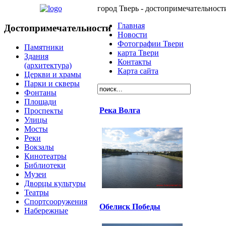
город Тверь - достопримечательност
Главная
Достопримечательности
Новости
Фотографии Твери
Памятники
карта Твери
Здания
Контакты
(архитектура)
Карта сайта
Церкви и храмы
Парки и скверы
Фонтаны
Площади
Река Волга
Проспекты
Улицы
Мосты
Реки
Вокзалы
Кинотеатры
Библиотеки
Музеи
Дворцы культуры
Театры
Спортсооружения
Обелиск Победы
Набережные