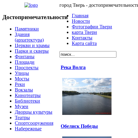
город Тверь - достопримечательност
Главная
Достопримечательности
Новости
Фотографии Твери
Памятники
карта Твери
Здания
Контакты
(архитектура)
Карта сайта
Церкви и храмы
Парки и скверы
Фонтаны
Площади
Река Волга
Проспекты
Улицы
Мосты
Реки
Вокзалы
Кинотеатры
Библиотеки
Музеи
Дворцы культуры
Театры
Спортсооружения
Обелиск Победы
Набережные