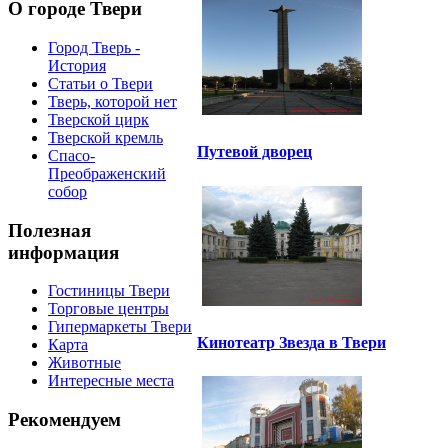
О городе Твери
Город Тверь -
История
Статьи о Твери
Тверь, которой нет
Тверской цирк
Тверской кремль
Путевой дворец
Спасо-
Преображенский
собор
Полезная
информация
Гостиницы Твери
Торговые центры
Гипермаркеты Твери
Кинотеатр Звезда в Твери
Карта
Животные
Интересные места
Рекомендуем