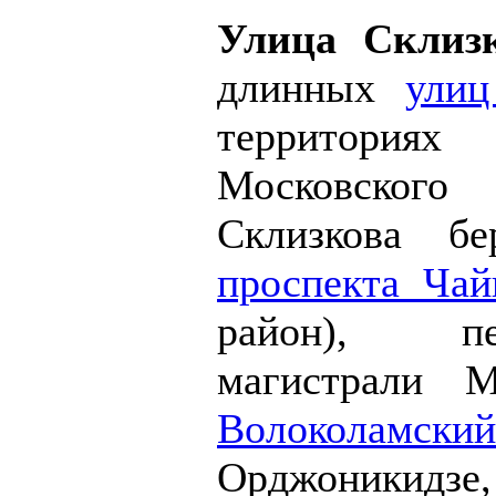
Улица Склиз
длинных
улиц
территория
Московског
Склизкова б
проспекта Чай
район), пе
магистрали М
Волоколамски
Орджоникидз