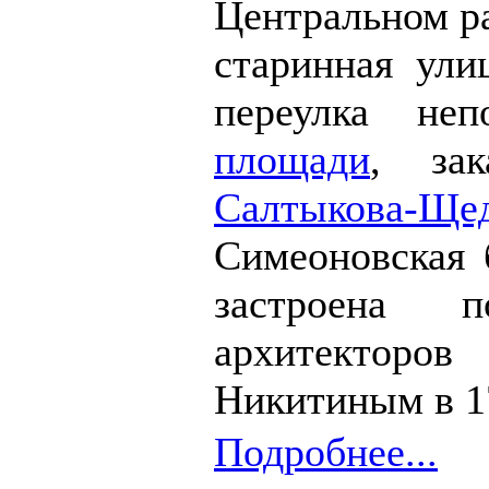
Центральном р
старинная ули
переулка не
площади
, за
Салтыкова-Ще
Симеоновская 
застроена 
архитекторо
Никитиным в 17
Подробнее...