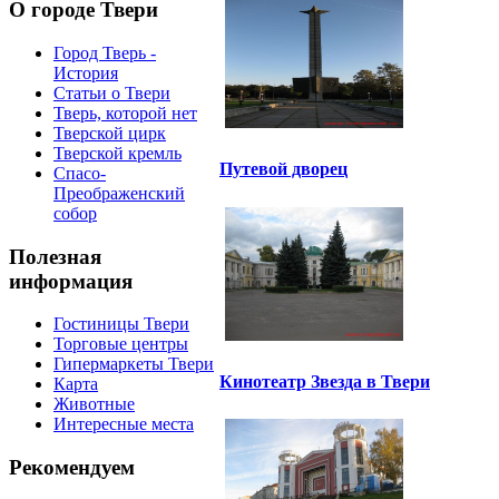
О городе Твери
Город Тверь -
История
Статьи о Твери
Тверь, которой нет
Тверской цирк
Тверской кремль
Путевой дворец
Спасо-
Преображенский
собор
Полезная
информация
Гостиницы Твери
Торговые центры
Гипермаркеты Твери
Кинотеатр Звезда в Твери
Карта
Животные
Интересные места
Рекомендуем