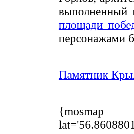
выполненный и
площади побе
персонажами б
Памятник Крыл
{mosmap
lat='56.860880