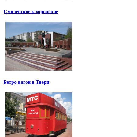
Смоленское захоронение
Ретро-вагон в Твери