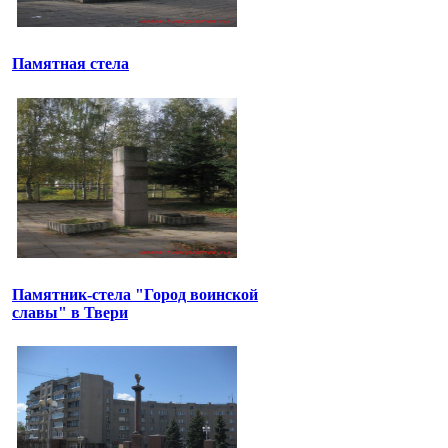
Памятная стела
Памятник-стела "Город воинской
славы" в Твери