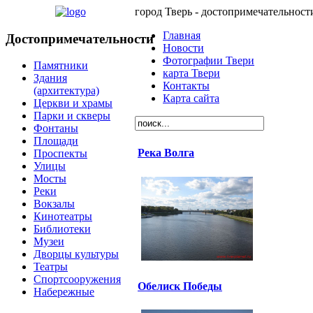
город Тверь - достопримечательност
Главная
Достопримечательности
Новости
Фотографии Твери
Памятники
карта Твери
Здания
Контакты
(архитектура)
Карта сайта
Церкви и храмы
Парки и скверы
Фонтаны
Площади
Река Волга
Проспекты
Улицы
Мосты
Реки
Вокзалы
Кинотеатры
Библиотеки
Музеи
Дворцы культуры
Театры
Спортсооружения
Обелиск Победы
Набережные