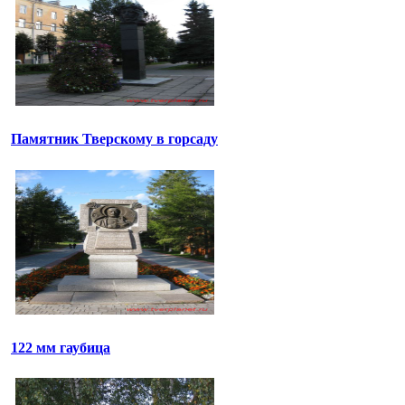
Памятник Тверскому в горсаду
122 мм гаубица