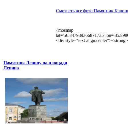
Смотреть все фото Памятник Калини
{mosmap
lat='56.847939366871735'|lon='35.89
<div style="text-align:center"><stro
Памятник Ленину на площади
Ленина