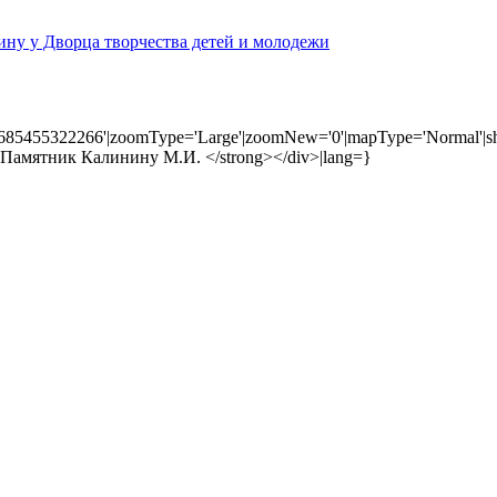
ну у Дворца творчества детей и молодежи
8685455322266'|zoomType='Large'|zoomNew='0'|mapType='Normal'|sh
ng>Памятник Калинину М.И. </strong></div>|lang=}