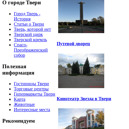
О городе Твери
Город Тверь -
История
Статьи о Твери
Тверь, которой нет
Тверской цирк
Тверской кремль
Путевой дворец
Спасо-
Преображенский
собор
Полезная
информация
Гостиницы Твери
Торговые центры
Гипермаркеты Твери
Кинотеатр Звезда в Твери
Карта
Животные
Интересные места
Рекомендуем