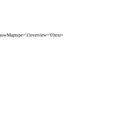
owMaptype='1'|overview='0'|text=