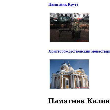
Памятник Кругу
Христорождественский монастыр
Памятник Калини