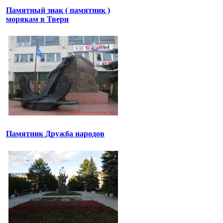
Памятный знак ( памятник )
морякам в Твери
Памятник Дружба народов