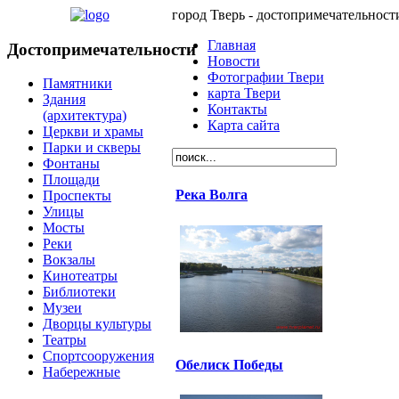
город Тверь - достопримечательност
Главная
Достопримечательности
Новости
Фотографии Твери
Памятники
карта Твери
Здания
Контакты
(архитектура)
Карта сайта
Церкви и храмы
Парки и скверы
Фонтаны
Площади
Река Волга
Проспекты
Улицы
Мосты
Реки
Вокзалы
Кинотеатры
Библиотеки
Музеи
Дворцы культуры
Театры
Спортсооружения
Обелиск Победы
Набережные