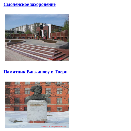
Смоленское захоронение
Памятник Вагжанову в Твери