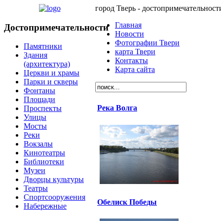
город Тверь - достопримечательност
Главная
Достопримечательности
Новости
Фотографии Твери
Памятники
карта Твери
Здания
Контакты
(архитектура)
Карта сайта
Церкви и храмы
Парки и скверы
Фонтаны
Площади
Река Волга
Проспекты
Улицы
Мосты
Реки
Вокзалы
Кинотеатры
Библиотеки
Музеи
Дворцы культуры
Театры
Спортсооружения
Обелиск Победы
Набережные