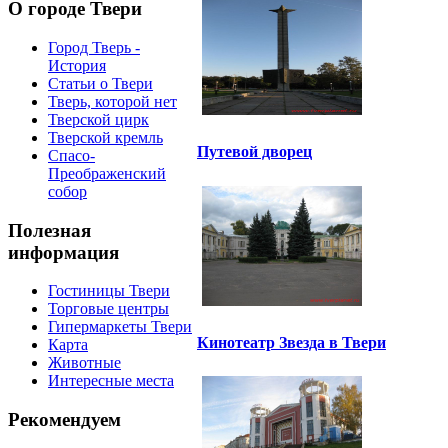
О городе Твери
Город Тверь -
История
Статьи о Твери
Тверь, которой нет
Тверской цирк
Тверской кремль
Путевой дворец
Спасо-
Преображенский
собор
Полезная
информация
Гостиницы Твери
Торговые центры
Гипермаркеты Твери
Кинотеатр Звезда в Твери
Карта
Животные
Интересные места
Рекомендуем