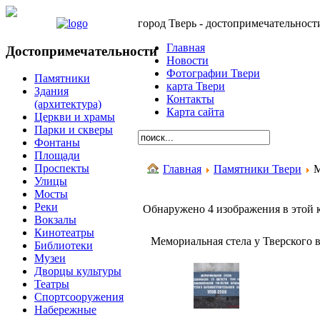
город Тверь - достопримечательност
Главная
Достопримечательности
Новости
Фотографии Твери
Памятники
карта Твери
Здания
Контакты
(архитектура)
Карта сайта
Церкви и храмы
Парки и скверы
Фонтаны
Площади
Проспекты
Главная
Памятники Твери
М
Улицы
Мосты
Реки
Обнаружено 4 изображения в этой 
Вокзалы
Кинотеатры
Мемориальная стела у Тверского 
Библиотеки
Музеи
Дворцы культуры
Театры
Спортсооружения
Набережные