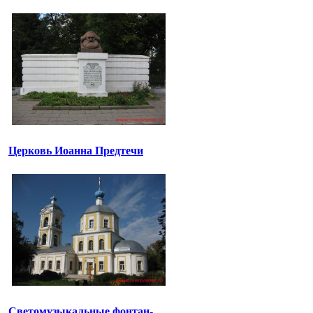
Церковь Иоанна Предтечи
Светомузыкальные фонтан-