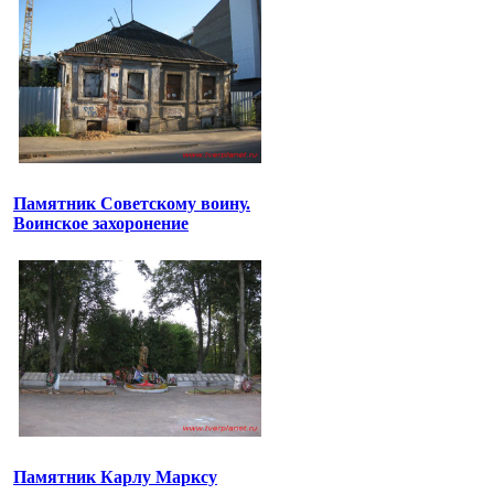
Памятник Советскому воину.
Воинское захоронение
Памятник Карлу Марксу