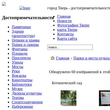
город Тверь - достопримечательност
Главная
Достопримечательности
Новости
Фотографии Твери
Памятники
карта Твери
Здания
Контакты
(архитектура)
Карта сайта
Церкви и храмы
Парки и скверы
Фонтаны
Площади
Проспекты
Главная
Парки и места отдых
Улицы
Мосты
Реки
Обнаружено 60 изображений в этой
Вокзалы
Кинотеатры
Ботанический сад
Библиотеки
Музеи
Дворцы культуры
Театры
Спортсооружения
Набережные