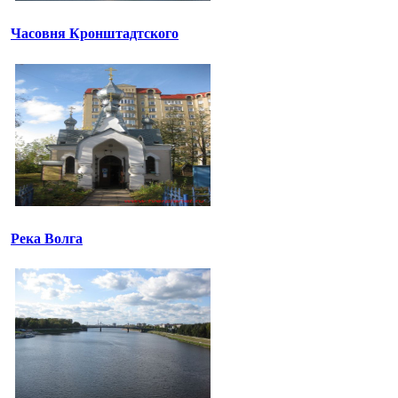
Часовня Кронштадтского
Река Волга