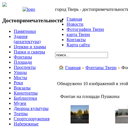
город Тверь - достопримечательност
Главная
Достопримечательности
Новости
Фотографии Твери
Памятники
карта Твери
Здания
Контакты
(архитектура)
Карта сайта
Церкви и храмы
Парки и скверы
Фонтаны
Площади
Проспекты
Главная
Фонтаны Твери
Фо
Улицы
Мосты
Реки
Обнаружено 10 изображений в этой
Вокзалы
Кинотеатры
Фонтан на площади Пушкина
Библиотеки
Музеи
Дворцы культуры
Театры
Спортсооружения
Набережные