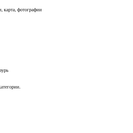
и, карта, фотографии
зурь
категории.