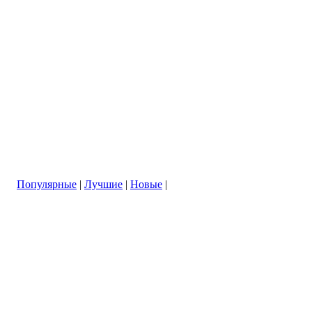
Популярные
|
Лучшие
|
Новые
|