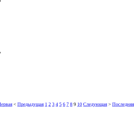
8
7
Первая
<
Предыдущая
1
2
3
4
5
6
7
8
9
10
Следующая
>
Последняя