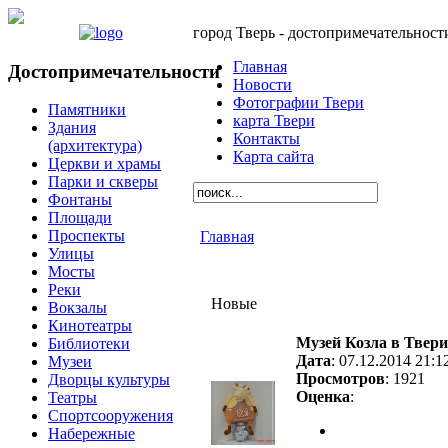
город Тверь - достопримечательност
Главная
Достопримечательности
Новости
Фотографии Твери
Памятники
карта Твери
Здания
Контакты
(архитектура)
Карта сайта
Церкви и храмы
Парки и скверы
Фонтаны
Площади
Проспекты
Главная
Улицы
Мосты
Реки
Новые
Вокзалы
Кинотеатры
Музей Козла в Твери
Библиотеки
Дата
: 07.12.2014 21:1
Музеи
Просмотров
: 1921
Дворцы культуры
Оценка
:
Театры
Спортсооружения
Набережные