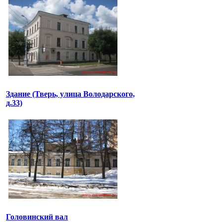
Здание (Тверь, улица Володарского,
д.33)
Головинский вал