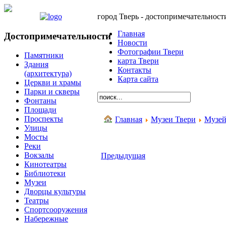
город Тверь - достопримечательност
Главная
Достопримечательности
Новости
Фотографии Твери
Памятники
карта Твери
Здания
Контакты
(архитектура)
Карта сайта
Церкви и храмы
Парки и скверы
Фонтаны
Площади
Проспекты
Главная
Музеи Твери
Музей
Улицы
Мосты
Реки
Вокзалы
Предыдущая
Кинотеатры
Библиотеки
Музеи
Дворцы культуры
Театры
Спортсооружения
Набережные