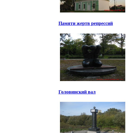
Памяти жертв репрессий
Головинский вал