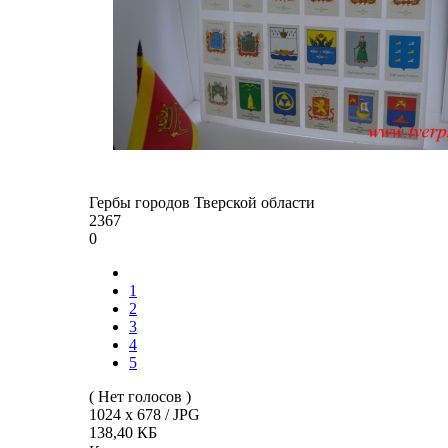
Гербы городов Тверской области
2367
0
1
2
3
4
5
( Нет голосов )
1024 x 678 / JPG
138,40 КБ