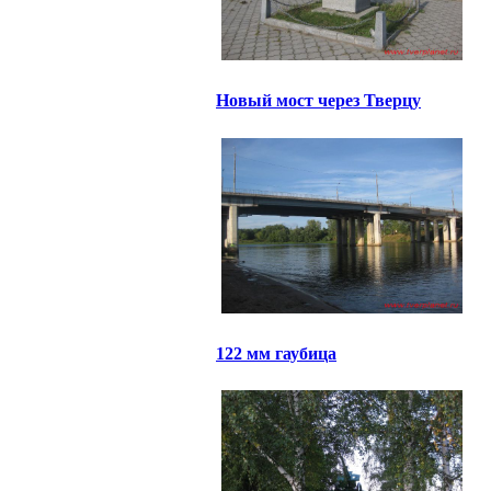
Новый мост через Тверцу
122 мм гаубица