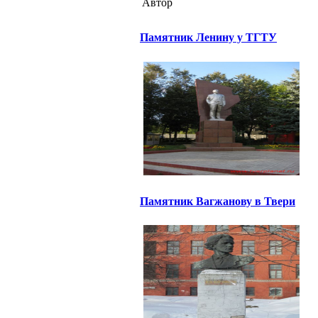
Автор
Памятник Ленину у ТГТУ
Памятник Вагжанову в Твери