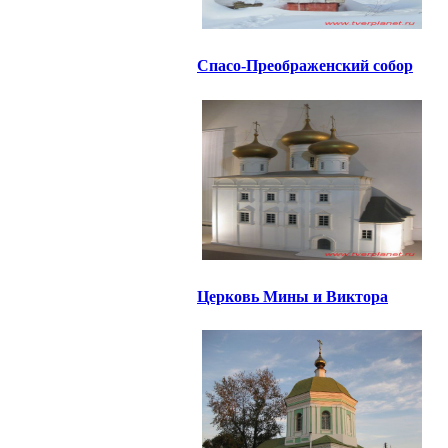
Спасо-Преображенский собор
Церковь Мины и Виктора